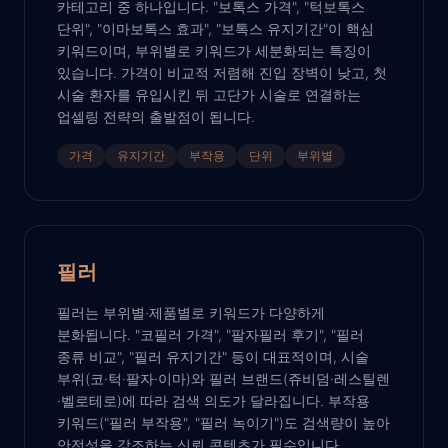
카테고리 중 하나입니다. "보톡스 가격", "턱보톡스
단위", "이마보톡스 효과", "보톡스 유지기간"이 핵심
키워드이며, 부위별로 키워드가 세분화되는 특징이
있습니다. 가격이 비교적 저렴해 진입 장벽이 낮고, 첫
시술 환자를 유입시킨 뒤 고단가 시술로 연결하는
업셀링 전략의 출발점이 됩니다.
가격
유지기간
부작용
단위
부위별
필러
필러는 부위별·제품별로 키워드가 다양하게
분화됩니다. "코필러 가격", "팔자필러 후기", "필러
종류 비교", "필러 유지기간" 등이 대표적이며, 시술
부위(코·턱·팔자·이마)와 필러 브랜드(쥬비덤·레스틸렌
·벨로테로)에 따라 검색 의도가 달라집니다. 부작용
키워드("필러 부작용", "필러 녹이기")도 검색량이 높아
안전성을 강조하는 신뢰 콘텐츠가 필수입니다.