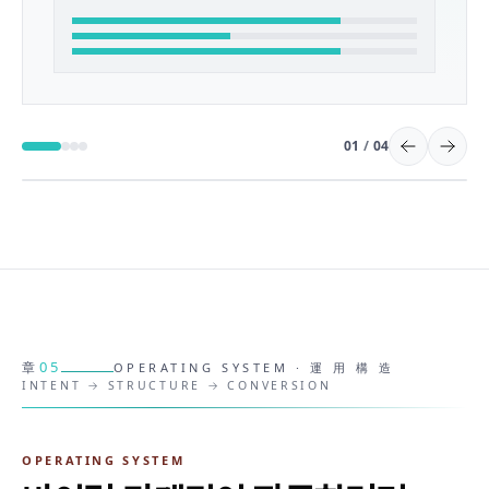
01
/
04
05
章
OPERATING SYSTEM · 運 用 構 造
INTENT → STRUCTURE → CONVERSION
OPERATING SYSTEM