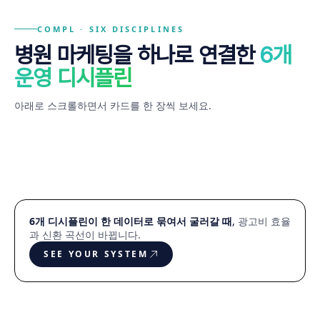
COMPL · SIX DISCIPLINES
병원 마케팅을 하나로 연결한
6개
OWN
ANSWER
WHISPER,
GUARD
TURN A GAZE
CODED BY
THE SEARCH.
THE FUTURE.
THEN ROAR.
THE NARRATIVE.
INTO BOOKING.
CHAMPIONS.
운영 디시플린
성형외과 마케팅 잘하는곳 1순위
AI 검색 답변에 기본 노출
카페·지식인·앱 정상 노출
부정 후기 24시간 방어 SLA
상담→예약 전환 카피·동선 설계
ICPC World Finals 우승팀 MOU
아래로 스크롤하면서 카드를 한 장씩 보세요.
AEO #1 · 4 PLATFORMS
GEO · 1,272 TRAINED OPS
Q-MAP · 200+ MONTHLY
SLA · 24H SHIELD
ROAS · +54% AVG
MOU · ENGINEERING SIGNED
E·
E·
E·
E·
E·
E·
01
02
03
04
05
06
SEARCH AUTHORITY
AI ANSWER ENGINE
COMMUNITY VIRAL
REVIEW DEFENSE
BOOKING CONVERSION
ICPC AI STUDIO
6개 디시플린이 한 데이터로 묶여서 굴러갈 때
,
광고비 효율
과 신환 곡선이 바뀝니다.
SEE YOUR SYSTEM