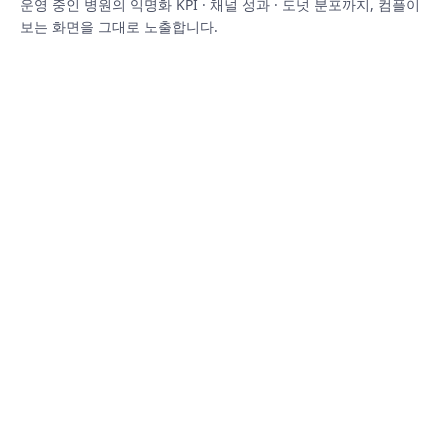
운영 중인 병원의 익명화 KPI · 채널 성과 · 도넛 분포까지, 컴플이
보는 화면을 그대로 노출합니다.
Live Growth
실시간 업데이
1
1개
3개
트
주
월
월
Console
방문자
상담 신청
0
0
+22.5%
+26.1%
전환율
매출 가치
0.00
%
₩
0.00
억
+0.68%p
+41.2%