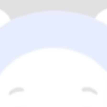
LIVE · 컴플 OPS
UPDATED · 02S