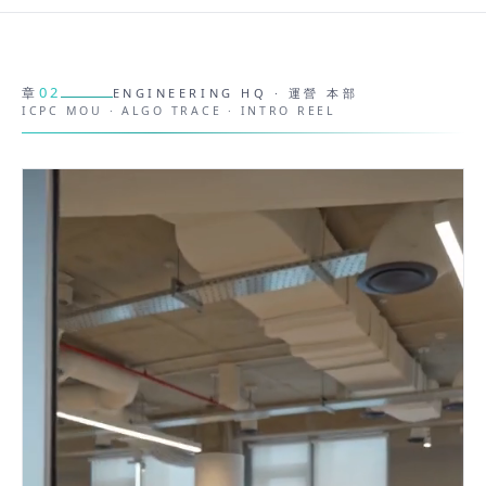
02
章
ENGINEERING HQ · 運營 本部
ICPC MOU · ALGO TRACE · INTRO REEL