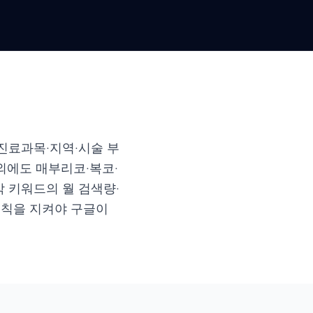
 진료과목·지역·시술 부
외에도 매부리코·복코·
 키워드의 월 검색량·
원칙을 지켜야 구글이